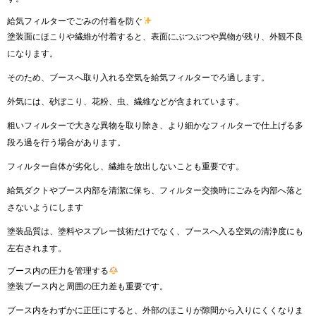
給気フィルターでごみの付着を防ぐ
塗装面にほこりや繊維が付着すると、表面にぶつぶつや異物が残り、外観不良
になります。
そのため、ブースへ取り入れる空気を給気フィルターでろ過します。
外気には、砂ぼこり、花粉、虫、繊維などが含まれています。
粗いフィルターで大きな異物を取り除き、より細かなフィルターで仕上げる多
段ろ過を行う場合があります。
フィルター自体が劣化し、繊維を放出しないことも重要です。
給気ダクトやブース内部を清潔に保ち、フィルター交換時にごみを内部へ落と
さないようにします
塗装品質は、塗料やスプレー技術だけでなく、ブースへ入る空気の清浄度にも
左右されます。
ブース内の圧力を管理する
塗装ブース内と周囲の圧力差も重要です。
ブース内をわずかに正圧にすると、外部のほこりが隙間から入りにくくなりま