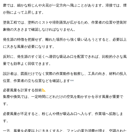
磨では、細かな粉じんや火花が一定方向へ飛ぶことがあります。溶接では、煙
が熱によって上昇します。
塗装工程では、塗料のミストや溶剤蒸気が広がるため、作業者の位置や塗装対
象物の大きさまで確認しなければなりません。
発生源の特徴を把握せず、離れた場所から強く吸い込もうとすると、必要以上
に大きな風量が必要になります。
反対に、発生源のすぐ近くへ適切な吸込み口を配置できれば、比較的小さな風
量でも効率よく回収できます。
設計者は、図面だけでなく実際の作業動作を観察し、工具の向き、材料の投入
位置、作業者の立ち位置などを確認します
必要風量を計算する技術
集塵や換気では、一定時間にどれだけの空気を動かすかを示す風量が重要で
す。
必要風量が不足すると、粉じんや煙が吸込み口へ入らず、作業場へ拡散しま
す。
一方、風量を必要以上に大きくすると、ファンの電力消費が増え、空調された