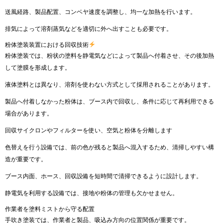
送風経路、製品配置、コンベヤ速度を調整し、均一な加熱を行います。
排気によって溶剤蒸気などを適切に外へ出すことも必要です。
粉体塗装装置における回収技術
粉体塗装では、粉状の塗料を静電気などによって製品へ付着させ、その後加熱
して塗膜を形成します。
液体塗料とは異なり、溶剤を使わない方式として採用されることがあります。
製品へ付着しなかった粉体は、ブース内で回収し、条件に応じて再利用できる
場合があります。
回収サイクロンやフィルターを使い、空気と粉体を分離します
色替えを行う設備では、前の色が残ると製品へ混入するため、清掃しやすい構
造が重要です。
ブース内面、ホース、回収設備を短時間で清掃できるように設計します。
静電気を利用する設備では、接地や粉体の管理も欠かせません。
作業者を塗料ミストから守る配置
手吹き塗装では、作業者と製品、吸込み方向の位置関係が重要です。