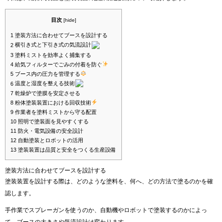
目次
[
hide
]
1
塗装方法に合わせてブースを設計する
横引き式と下引き式の気流設計
2
3
塗料ミストを効率よく捕集する
4
給気フィルターでごみの付着を防ぐ
5
ブース内の圧力を管理する
温度と湿度を整える技術
6
7
乾燥炉で塗膜を安定させる
8
粉体塗装装置における回収技術
9
作業者を塗料ミストから守る配置
10
照明で塗装面を見やすくする
11
防火・電気設備の安全設計
12
自動塗装とロボットの活用
13
塗装装置は品質と安全をつくる生産設備
塗装方法に合わせてブースを設計する
塗装装置を設計する際は、どのような塗料を、何へ、どの方法で塗るのかを確
認します。
手作業でスプレーガンを使うのか、自動機やロボットで塗装するのかによっ