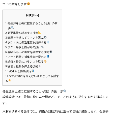
ついて紹介します
目次
[
hide
]
1
発生源を正確に把握することが設計の第
一歩
2
必要風量を計算する技術
3
静圧を考慮してファンを選ぶ
4
ダクト内の搬送速度を維持する
5
ダクト形状と曲がりの設計
6
各吸込み口の風量を調整する技術
7
フード形状で捕集性能が変わる
8
給気と排気のバランスを取る
9
騒音と振動を抑える技術
10
試運転と性能測定
11
空気の流れを見えない図面として設計す
る
発生源を正確に把握することが設計の第一歩
設備設計では、最初に粉じんや煙がどこで、どのように発生するかを確認しま
す。
木材を切断する設備では、刃物の回転方向に沿って切粉が飛散します。金属研