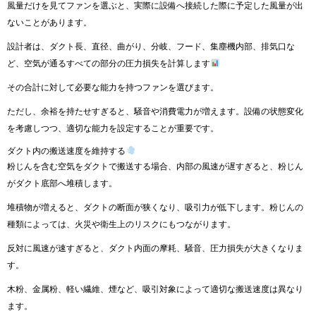
風量だけを見てファンを選ぶと、実際に設備へ接続した際に予定した風量が出
ないことがあります。
設計者は、ダクト長、直径、曲がり、分岐、フード、集塵機内部、排気口な
ど、空気が通るすべての部分の圧力損失を計算します
その合計に対して必要な能力を持つファンを選びます。
ただし、余裕を持たせすぎると、騒音や消費電力が増えます。設備の状態変化
を考慮しつつ、適切な能力を設定することが重要です。
ダクト内の搬送速度を維持する
粉じんを含む空気をダクトで搬送する場合、内部の風速が遅すぎると、粉じん
がダクト底部へ堆積します。
堆積物が増えると、ダクトの断面が狭くなり、吸引力が低下します。粉じんの
種類によっては、火災や衛生上のリスクにもつながります。
反対に風速が速すぎると、ダクト内面の摩耗、騒音、圧力損失が大きくなりま
す。
木粉、金属粉、軽い繊維、煙など、吸引対象によって適切な搬送速度は異なり
ます。