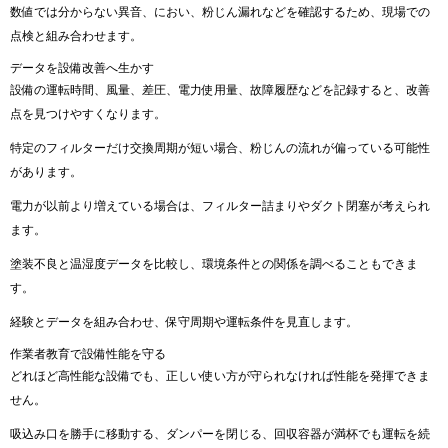
数値では分からない異音、におい、粉じん漏れなどを確認するため、現場での
点検と組み合わせます。
データを設備改善へ生かす
設備の運転時間、風量、差圧、電力使用量、故障履歴などを記録すると、改善
点を見つけやすくなります。
特定のフィルターだけ交換周期が短い場合、粉じんの流れが偏っている可能性
があります。
電力が以前より増えている場合は、フィルター詰まりやダクト閉塞が考えられ
ます。
塗装不良と温湿度データを比較し、環境条件との関係を調べることもできま
す。
経験とデータを組み合わせ、保守周期や運転条件を見直します。
作業者教育で設備性能を守る‍
どれほど高性能な設備でも、正しい使い方が守られなければ性能を発揮できま
せん。
吸込み口を勝手に移動する、ダンパーを閉じる、回収容器が満杯でも運転を続