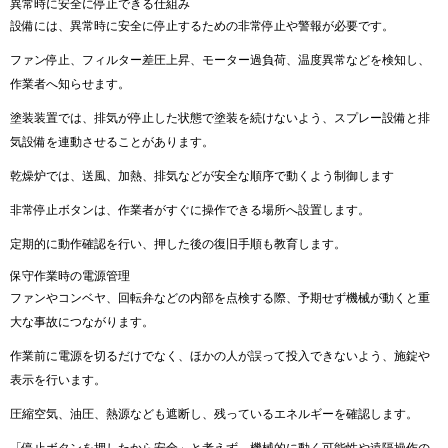
異常時に安全に停止できる仕組み
設備には、異常時に安全に停止するための非常停止や警報が必要です。
ファン停止、フィルター差圧上昇、モーター過負荷、温度異常などを検知し、
作業者へ知らせます。
塗装装置では、排気が停止した状態で塗装を続けないよう、スプレー設備と排
気設備を連動させることがあります。
乾燥炉では、送風、加熱、排気などが安全な順序で動くよう制御します
非常停止ボタンは、作業者がすぐに操作できる場所へ設置します。
定期的に動作確認を行い、押した後の復旧手順も教育します。
保守作業時の電源管理
ファンやコンベヤ、回転弁などの内部を点検する際、予期せず機械が動くと重
大な事故につながります。
作業前に電源を切るだけでなく、ほかの人が誤って投入できないよう、施錠や
表示を行います。
圧縮空気、油圧、熱源なども遮断し、残っているエネルギーを確認します。