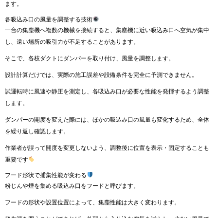
ます。
各吸込み口の風量を調整する技術
一台の集塵機へ複数の機械を接続すると、集塵機に近い吸込み口へ空気が集中
し、遠い場所の吸引力が不足することがあります。
そこで、各枝ダクトにダンパーを取り付け、風量を調整します。
設計計算だけでは、実際の施工誤差や設備条件を完全に予測できません。
試運転時に風速や静圧を測定し、各吸込み口が必要な性能を発揮するよう調整
します。
ダンパーの開度を変えた際には、ほかの吸込み口の風量も変化するため、全体
を繰り返し確認します。
作業者が誤って開度を変更しないよう、調整後に位置を表示・固定することも
重要です
フード形状で捕集性能が変わる
粉じんや煙を集める吸込み口をフードと呼びます。
フードの形状や設置位置によって、集塵性能は大きく変わります。