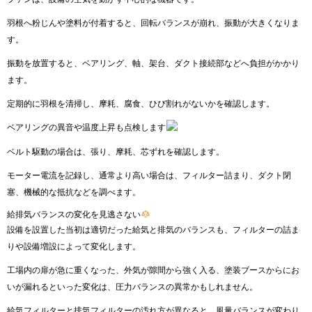
羽根へ粉じんや塗料が付着すると、回転バランスが崩れ、振動が大きくなりま
す。
振動を放置すると、ベアリング、軸、架台、ダクト接続部などへ負担がかかり
ます。
定期的に羽根を清掃し、摩耗、腐食、ひび割れがないかを確認します。
ベアリングの異音や温度上昇も点検します
ベルト駆動の場合は、張り、摩耗、芯ずれを確認します。
モーター電流を記録し、通常より高い場合は、フィルター詰まり、ダクト閉
塞、機械的な抵抗などを調べます。
給排気バランスの変化を見逃さない
設備を設置した当初は適切だった給気と排気のバランスも、フィルターの詰ま
りや設備増設によって変化します。
工場内の扉が急に重くなった、外気が隙間から強く入る、塗装ブースからにお
いが漏れるといった変化は、圧力バランスの異常かもしれません。
給気フィルターと排気フィルターの汚れ方が異なると、風量バランスが変わり