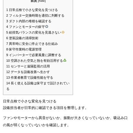
目次
[
hide
]
1
日常点検で小さな変化を見つける
2
フィルター交換時期を適切に判断する
3
ダクト内部の堆積を確認する
4
ファンとモーターの保守
5
給排気バランスの変化を見逃さない
6
塗装設備の清掃技術
7
異常時に安全に停止できる仕組み
8
保守作業時の電源管理
9
インバーターで必要風量に調整する
10
空調された空気と熱を有効活用する
11
センサーと遠隔監視の活用
12
データを設備改善へ生かす
13
作業者教育で設備性能を守る‍
14
長く使える設備は保守まで設計されてい
る
日常点検で小さな変化を見つける
設備担当者が日常的に確認できる項目を整理します。
ファンやモーターから異音がないか、振動が大きくなっていないか、吸込み口
の風が弱くなっていないかを確認します。