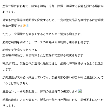
塗装仕様に合わせて、給気を加熱・冷却・除湿・加湿する設備を設ける場合が
あります。
外気条件は季節や時間帯で変化するため、一定の塗装品質を維持するには環境
制御が重要です
ただし、空調能力を大きくするとエネルギー消費も増えます。
必要な範囲を明確にし、ブースの断熱や風量制御と組み合わせます。
乾燥炉で塗膜を安定させる
塗装後の製品は、自然乾燥または乾燥炉で塗膜を硬化させます。
乾燥炉では、製品全体が適切な温度に達し、必要な時間保持されるように設計
します。
炉内温度が表示値へ到達していても、製品内部や厚い部分が同じ温度になって
いるとは限りません。
温度センサーを複数配置し、炉内の温度分布を確認します
熱風の吹出し方向が偏ると、製品の一部だけが過熱したり、乾燥不足になった
りします。