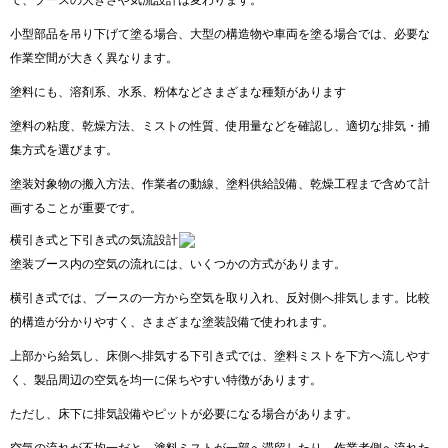
て、ブースの大きさや気流設計は変わります。
小型部品を吊り下げて塗る場合、大型の構造物や車両を塗る場合では、必要な
作業空間が大きく異なります。
塗料にも、溶剤系、水系、粉体などさまざまな種類があります
塗料の粘度、乾燥方法、ミストの性質、使用量などを確認し、適切な排気・捕
集方式を選びます。
塗装対象物の搬入方法、作業者の動線、塗料供給設備、乾燥工程まで含めて計
画することが重要です。
横引き式と下引き式の気流設計
塗装ブース内の空気の流れには、いくつかの方式があります。
横引き式では、ブースの一方から空気を取り入れ、反対側へ排気します。比較
的構造が分かりやすく、さまざまな塗装設備で使われます。
上部から給気し、床側へ排気する下引き式では、塗料ミストを下方へ流しやす
く、製品周辺の空気を均一に保ちやすい特徴があります。
ただし、床下に排気設備やピットが必要になる場合があります。
空気の流れが不均一だと、塗料ミストが一部へ滞留したり、作業者側へ流れた