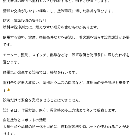
照明器具の表面へ塗料ミストが付着すると、明るさが低下します。
清掃や交換がしやすい構造にし、塗装環境に適した器具を選びます。
防火・電気設備の安全設計
塗料や洗浄剤には、燃えやすい成分を含むものがあります。
使用する塗料、濃度、換気条件などを確認し、着火源を減らす設備設計が必要
です。
モーター、照明、スイッチ、配線などは、設置場所と使用条件に適した仕様を
選びます。
静電気が発生する設備では、接地を行います。
塗料缶や容器の取扱い、清掃用ウエスの保管など、運用面の安全管理も重要で
す
設備だけで安全を完成させることはできません。
設計者は、作業方法、保守、異常時の停止方法まで考えて提案します。
自動塗装とロボットの活用
大量生産や品質の均一化を目的に、自動塗装機やロボットが使われることがあ
ります。