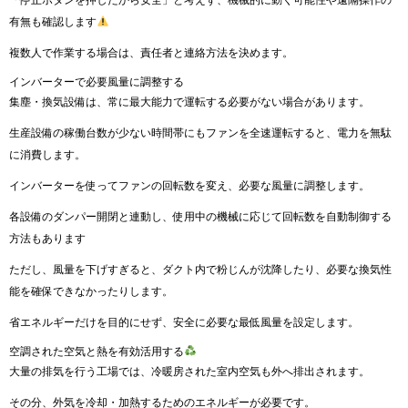
「停止ボタンを押したから安全」と考えず、機械的に動く可能性や遠隔操作の
有無も確認します
複数人で作業する場合は、責任者と連絡方法を決めます。
インバーターで必要風量に調整する
集塵・換気設備は、常に最大能力で運転する必要がない場合があります。
生産設備の稼働台数が少ない時間帯にもファンを全速運転すると、電力を無駄
に消費します。
インバーターを使ってファンの回転数を変え、必要な風量に調整します。
各設備のダンパー開閉と連動し、使用中の機械に応じて回転数を自動制御する
方法もあります
ただし、風量を下げすぎると、ダクト内で粉じんが沈降したり、必要な換気性
能を確保できなかったりします。
省エネルギーだけを目的にせず、安全に必要な最低風量を設定します。
空調された空気と熱を有効活用する
大量の排気を行う工場では、冷暖房された室内空気も外へ排出されます。
その分、外気を冷却・加熱するためのエネルギーが必要です。