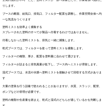
りします。
ブースの断面、給気口、排気口、フィルター配置を調整し、作業空間全体へ均
一な気流をつくります
塗料ミストを効率よく捕集する
スプレーされた塗料のすべてが製品へ付着するわけではありません。
付着しなかった塗料ミストを、排気と一緒に捕集します。
乾式ブースでは、フィルターを使って塗料ミストを捕集します。
フィルターの種類、厚さ、配置を塗料量に合わせて選びます。
フィルターが詰まると排気風量が低下し、ブース内へミストが滞留します。
湿式ブースでは、水流や水膜へ塗料ミストを接触させて回収する方式がありま
す
大量の塗装を行う設備で使われることがありますが、水質、スラッジ、配管、
ポンプなどの管理が必要です。
塗料の種類や生産量を踏まえ、乾式と湿式のどちらが適しているかを判断しま
す。