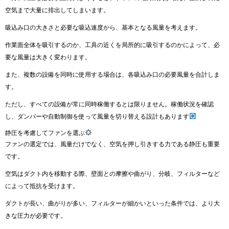
空気まで大量に排出してしまいます。
吸込み口の大きさと必要な吸込速度から、基本となる風量を考えます。
作業面全体を吸引するのか、工具の近くを局所的に吸引するのかによって、必
要な風量は大きく変わります。
また、複数の設備を同時に使用する場合は、各吸込み口の必要風量を合計しま
す。
ただし、すべての設備が常に同時稼働するとは限りません。稼働状況を確認
し、ダンパーや自動制御を使って風量を切り替える設計もあります
静圧を考慮してファンを選ぶ
ファンの選定では、風量だけでなく、空気を押し引きする力である静圧も重要
です。
空気はダクト内を移動する際、壁面との摩擦や曲がり、分岐、フィルターなど
によって抵抗を受けます。
ダクトが長い、曲がりが多い、フィルターが細かいといった条件では、より大
きな圧力が必要です。