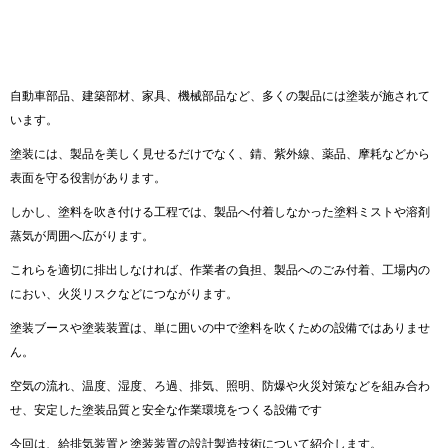
自動車部品、建築部材、家具、機械部品など、多くの製品には塗装が施されて
います。
塗装には、製品を美しく見せるだけでなく、錆、紫外線、薬品、摩耗などから
表面を守る役割があります。
しかし、塗料を吹き付ける工程では、製品へ付着しなかった塗料ミストや溶剤
蒸気が周囲へ広がります。
これらを適切に排出しなければ、作業者の負担、製品へのごみ付着、工場内の
におい、火災リスクなどにつながります。
塗装ブースや塗装装置は、単に囲いの中で塗料を吹くための設備ではありませ
ん。
空気の流れ、温度、湿度、ろ過、排気、照明、防爆や火災対策などを組み合わ
せ、安定した塗装品質と安全な作業環境をつくる設備です
今回は、給排気装置と塗装装置の設計製造技術について紹介します。