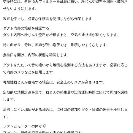
交換時には、使用済みフィルターを乱暴に扱い、粉じんや塗料を周囲へ飛散さ
せないようにします。
装置を停止し、必要な保護具を使用しながら作業します
ダクト内部の堆積を確認する
ダクト内部へ粉じんや塗料が堆積すると、空気の通り道が狭くなります。
特に曲がり、分岐、風速が低い場所では、堆積しやすくなります。
点検口を開け、内部の状態を確認します。
ダクトをたたいて音の違いから堆積を推測する方法もありますが、必要に応じ
て内部カメラなどを使用します
可燃性粉じんが蓄積する場合は、安全上のリスクが高まります。
定期的な清掃計画を立て、粉じんの発生量や設備運転時間に応じて周期を調整
します。
清掃しにくい場所がある場合は、点検口の追加やダクト経路の改善を検討しま
す。
ファンとモーターの保守
ファンは、設備の空気を動かす中心的な機器です。