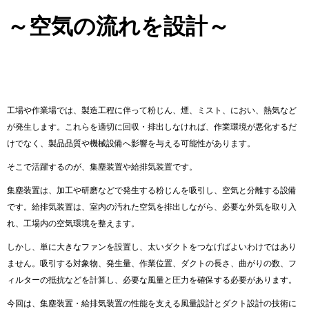
～空気の流れを設計～
工場や作業場では、製造工程に伴って粉じん、煙、ミスト、におい、熱気など
が発生します。これらを適切に回収・排出しなければ、作業環境が悪化するだ
けでなく、製品品質や機械設備へ影響を与える可能性があります。
そこで活躍するのが、集塵装置や給排気装置です。
集塵装置は、加工や研磨などで発生する粉じんを吸引し、空気と分離する設備
です。給排気装置は、室内の汚れた空気を排出しながら、必要な外気を取り入
れ、工場内の空気環境を整えます。
しかし、単に大きなファンを設置し、太いダクトをつなげばよいわけではあり
ません。吸引する対象物、発生量、作業位置、ダクトの長さ、曲がりの数、フ
ィルターの抵抗などを計算し、必要な風量と圧力を確保する必要があります。
今回は、集塵装置・給排気装置の性能を支える風量設計とダクト設計の技術に